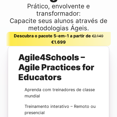
Prático, envolvente e
transformador:
Capacite seus alunos através de
metodologias Ágeis.
Descubra o pacote 5-em-1 a partir de
€2.149
€1.699
Agile4Schools –
Agile Practices for
Educators
Aprenda com treinadores de classe
mundial
Treinamento interativo – Remoto ou
presencial