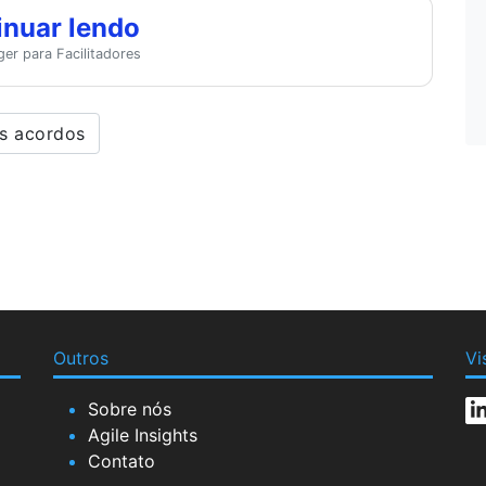
inuar lendo
er para Facilitadores
s acordos
Outros
Vi
Sobre nós
Agile Insights
Contato