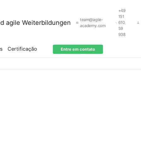
+49
151
team@agile-
610
academy.com
59
938
os
Certificação
Entre em contato