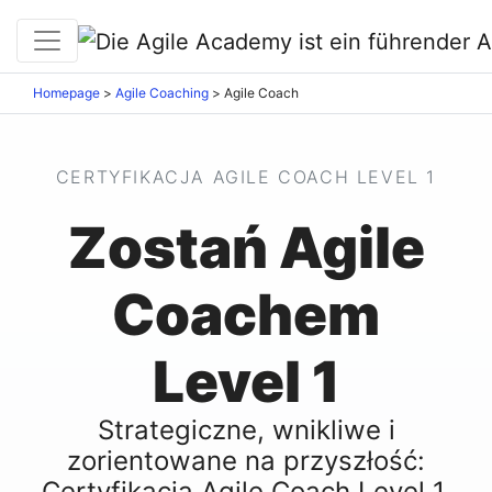
Homepage
>
Agile Coaching
>
Agile Coach
CERTYFIKACJA AGILE COACH LEVEL 1
Zostań Agile
Coachem
Level 1
Strategiczne, wnikliwe i
zorientowane na przyszłość:
Certyfikacja Agile Coach Level 1,