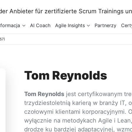
sformacja
AI Coach
Agile Insights
Partnerzy
Cert
57)
Tom Reynolds
Tom Reynolds
jest certyfikowanym tr
trzydziestoletnią karierą w branży IT,
czołowymi klientami korporacyjnymi. 
wyłącznie na metodykach Agile i Lean,
drodze ku bardziej adaptacyjnej, wzmo