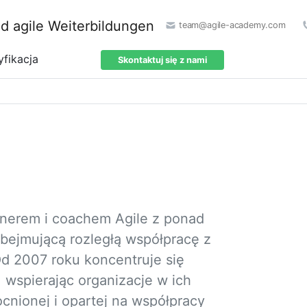
team@agile-academy.com
yfikacja
Skontaktuj się z nami
enerem i coachem Agile z ponad
 obejmującą rozległą współpracę z
Od 2007 roku koncentruje się
 wspierając organizacje w ich
cnionej i opartej na współpracy