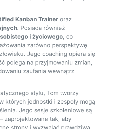
tified Kanban Trainer
oraz
yjnych
. Posiada również
sobistego i życiowego
, co
gażowania zarówno perspektywę
złowieku. Jego coaching opiera się
ść polega na przyjmowaniu zmian,
dowaniu zaufania wewnątrz
atycznego stylu, Tom tworzy
 w których jednostki i zespoły mogą
lenia. Jego sesje szkoleniowe są
 — zaprojektowane tak, aby
cne strony i wyzwalać prawdziwą