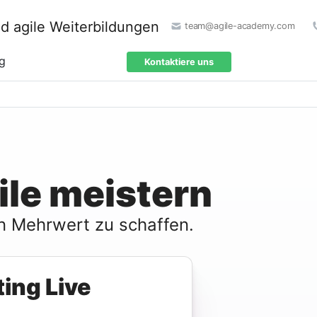
team@agile-academy.com
ng
Kontaktiere uns
le meistern
n Mehrwert zu schaffen.
ing Live