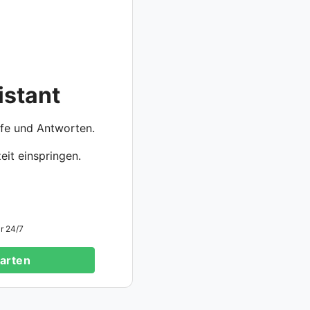
istant
lfe und Antworten.
eit einspringen.
r 24/7
tarten