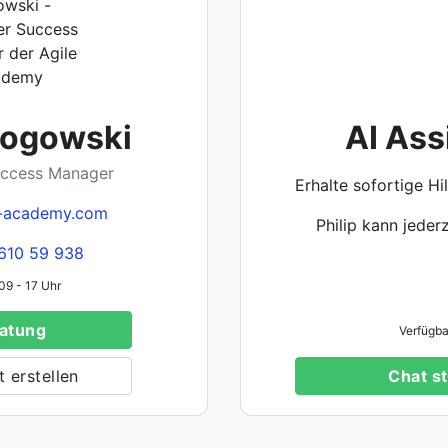
Rogowski
AI Ass
ccess Manager
Erhalte sofortige Hi
-academy.com
Philip kann jederz
610 59 938
09 - 17 Uhr
atung
Verfügba
 erstellen
Chat s