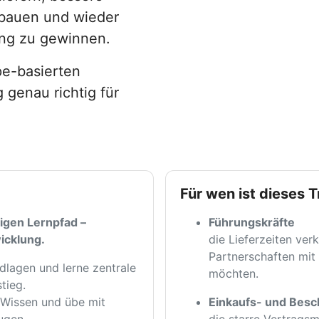
ubauen und wieder
ung zu gewinnen.
pe-basierten
 genau richtig für
Für wen ist dieses 
digen Lernpfad –
Führungskräfte
icklung.
die Lieferzeiten ver
Partnerschaften mit
lagen und lerne zentrale
möchten.
tieg.
 Wissen und übe mit
Einkaufs- und Besc
ugen.
die starre Vertrags