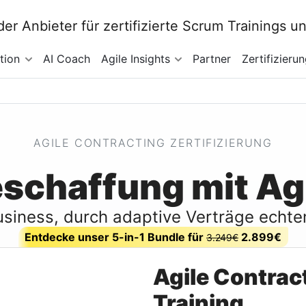
tion
AI Coach
Agile Insights
Partner
Zertifizieru
AGILE CONTRACTING ZERTIFIZIERUNG
schaffung mit Agi
usiness, durch adaptive Verträge echte
Entdecke unser 5-in-1 Bundle für
2.899€
3.249€
Agile Contract
Training