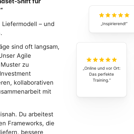
ndset-Shift für
“
n Liefermodell – und
Inspirierend!
.
räge sind oft langsam,
Unser Agile
e Muster zu
Online und vor Ort:
Investment
Das perfekte
Training.
ren, kollaborativen
Zusammenarbeit mit
isnah. Du arbeitest
ten Frameworks, die
iefern, bessere