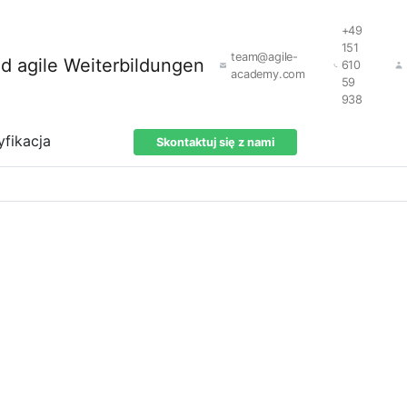
+49
151
team@agile-
610
academy.com
59
938
yfikacja
Skontaktuj się z nami