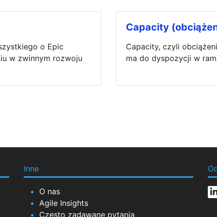
Capacity (obciążen
szystkiego o Epic
Capacity, czyli obciążen
zeniu w zwinnym rozwoju
ma do dyspozycji w rama
Inne
Od
O nas
Agile Insights
Często zadawane pytania