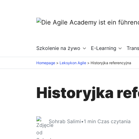
Szkolenie na żywo
E-Learning
Tran
Homepage
Leksykon Agile
Historyjka referencyjna
Historyjka re
Sohrab Salimi
•
1
min Czas czytania