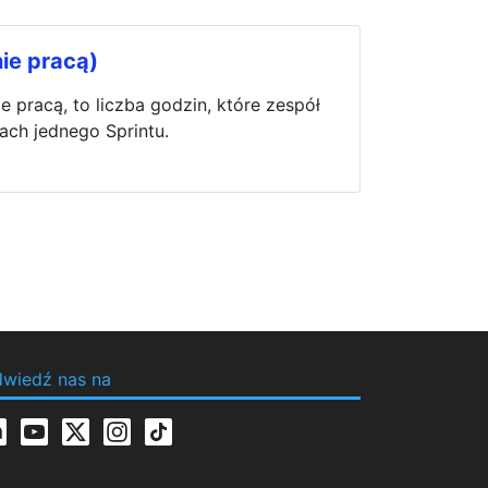
ie pracą)
ie pracą, to liczba godzin, które zespół
ch jednego Sprintu.
wiedź nas na