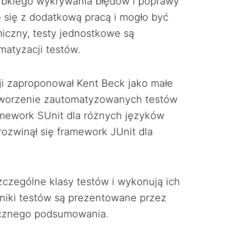
ybkiego wykrywania błędów i poprawy
o się z dodatkową pracą i mogło być
czny, testy jednostkowe są
atyzacji testów.
ji zaproponował Kent Beck jako małe
 tworzenie zautomatyzowanych testów
amework SUnit dla różnych języków
rozwinął się framework JUnit dla
czególne klasy testów i wykonują ich
iki testów są prezentowane przez
icznego podsumowania.