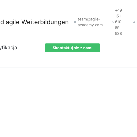
+49
151
team@agile-
610
academy.com
59
938
yfikacja
Skontaktuj się z nami