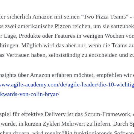
hier sicherlich Amazon mit seinen "Two Pizza Teams" - 
ass zwei amerikanische Pizzen reichen, um sie sattzub
r Lage, Produkte oder Features in wenigen Wochen von 
bringen. Möglich wird das aber nur, wenn die Teams a
s Vertrauen haben, selbstständig zu entscheiden und z
nsights über Amazon erfahren möchtet, empfehlen wir 
/www.agile-academy.com/de/agile-leader/die-10-wichtig
kwards-von-colin-bryar/
spiel für effektive Delivery ist das Scrum-Framework, 
 wurde, in kurzen Zyklen Mehrwert zu liefern. Durch Sp
chen dauern, wird regelmäßig funktionierende Software