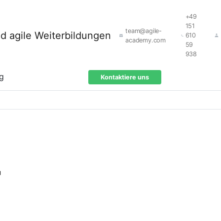
+49
151
team@agile-
610
academy.com
59
938
ng
Kontaktiere uns
r