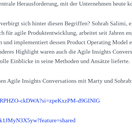
zentrale Herausforderung, mit der Unternehmen heute ko
erbirgt sich hinter diesen Begriffen? Sohrab Salimi, e
h für agile Produktentwicklung, arbeitet seit Jahren e
und implementiert dessen Product Operating Model er
nderes Highlight waren auch die Agile Insights Convers
olle Einblicke in seine Methoden und Ansätze lieferte.
den Agile Insights Conversations mit Marty und Sohrab
.be/RPHZO-ckDWA?si=zpeKxzPM-d9GINlG
be/k1JMyN3X5yw?feature=shared