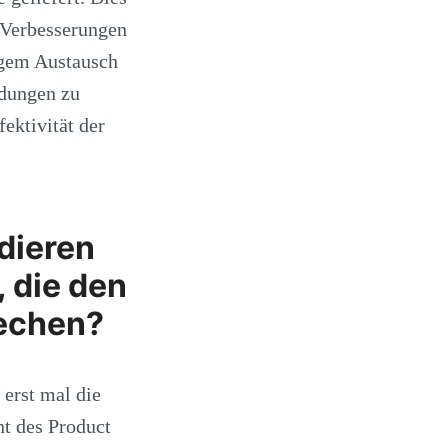
h Verbesserungen
ngem Austausch
idungen zu
ektivität der
idieren
 die den
rechen?
 erst mal die
nt des Product