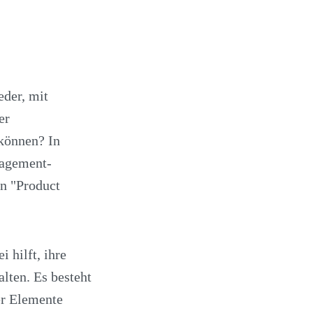
der, mit
er
können? In
agement-
n "Product
 hilft, ihre
alten. Es besteht
er Elemente