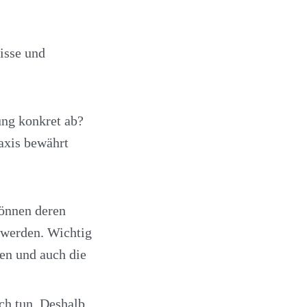
nisse und
ung konkret ab?
raxis bewährt
können deren
 werden. Wichtig
ren und auch die
ich tun. Deshalb