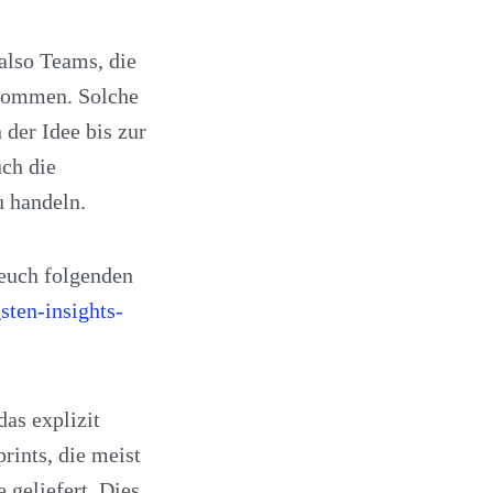
also Teams, die
ekommen. Solche
der Idee bis zur
uch die
u handeln.
euch folgenden
sten-insights-
das explizit
rints, die meist
 geliefert. Dies