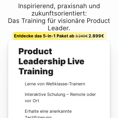
Inspirierend, praxisnah und
zukunftsorientiert:
Das Training für visionäre Product
Leader.
Entdecke das 5-in-1 Paket ab
2.899€
3.249€
Product
Leadership Live
Training
Lerne von Weltklasse–Trainern
Interaktive Schulung – Remote oder
vor Ort
Erhalte eine anerkannte
Zertifizierung