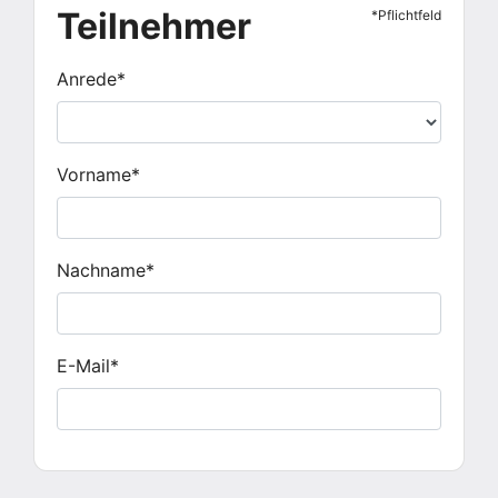
Teilnehmer
*Pflichtfeld
are a
human,
ignore
Anrede*
this
field
Vorname*
Nachname*
E-Mail*