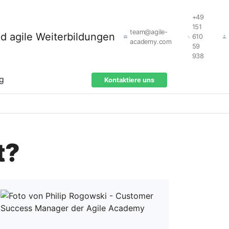
+49
151
team@agile-
610
academy.com
59
938
ng
Kontaktiere uns
t?