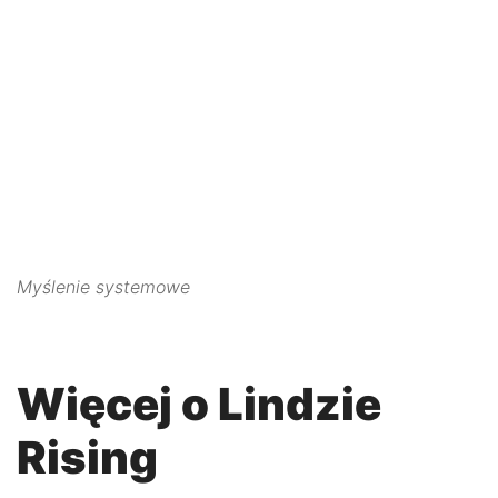
this content to the list of
technologies used.
Powered by
Usercentrics Consent
Management Platform
Myślenie systemowe
Więcej o Lindzie
Rising