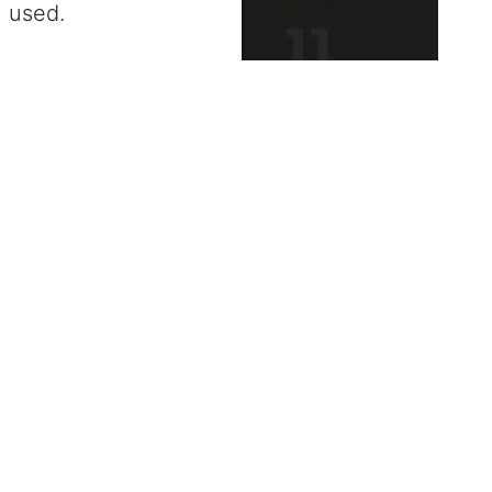
used.
entrics Consent Management
Platform