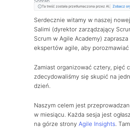
Ta treść została przetłumaczona przez AI.
Zobacz or
Serdecznie witamy w naszej nowej s
Salimi (dyrektor zarządzający Sc
Scrum w Agile Academy) zaprasza n
ekspertów agile, aby porozmawiać 
Zamiast organizować cztery, pięć c
zdecydowaliśmy się skupić na jed
dzień.
Naszym celem jest przeprowadzanie
w miesiącu. Każda sesja jest ogła
na górze strony
Agile Insights
. Tam