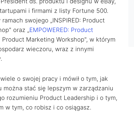
-President ds. produktu i designu w eBay,
artupami i firmami z listy Fortune 500.
 ramach swojego „INSPIRED: Product
op" oraz „
EMPOWERED: Product
: Product Marketing Workshop", w którym
gospodarz wieczoru, wraz z innymi
.
iele o swojej pracy i mówił o tym, jak
 można stać się lepszym w zarządzaniu
go rozumieniu Product Leadership i o tym,
 w tym, co robisz i co osiągasz.