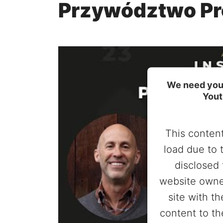
Przywództwo P
We need your
Yout
This content
load due to 
disclosed 
website owne
site with t
content to th