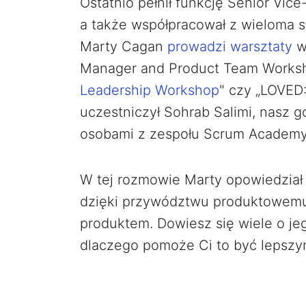
Ostatnio pełnił funkcję Senior Vice
a także współpracował z wieloma st
Marty Cagan
prowadzi warsztaty
w
Manager and Product Team Worksh
Leadership Workshop
" czy „LOVED
uczestniczył Sohrab Salimi, nasz 
osobami z zespołu Scrum Academy
W tej rozmowie Marty opowiedział w
dzięki przywództwu produktowemu
produktem. Dowiesz się wiele o je
dlaczego pomoże Ci to być lepszym