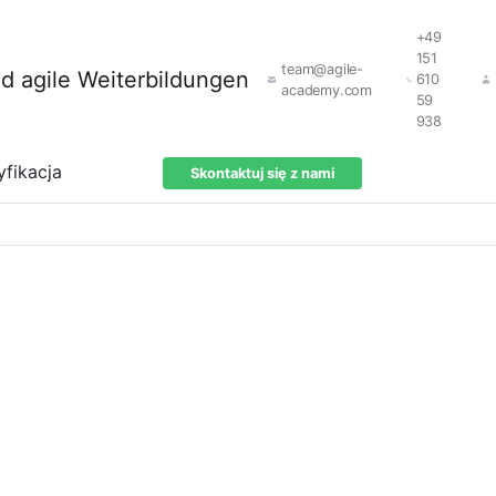
+49
151
team@agile-
610
academy.com
59
938
yfikacja
Skontaktuj się z nami