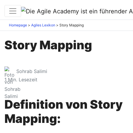
Homepage
Agiles Lexikon
Story Mapping
Story Mapping
Sohrab Salimi
1
Min. Lesezeit
Definition von Story
Mapping: