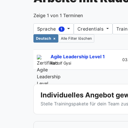
Zeige
1
von
1
Terminen
Sprache
Credentials
Trai
1
Deutsch
×
Alle Filter löschen
Agile Leadership Level 1
03
Rudolf Gysi
Individuelles Angebot ge
Stelle Trainingspakete für dein Team z