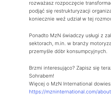
rozważasz rozpoczęcie transformac
podjąć się restrukturyzacji organiza
koniecznie weź udział w tej rozmo
Ponadto MzN świadczy usługi z z
sektorach, m.in. w branży motoryza
przemyśle dóbr konsumpcyjnych.
Brzmi interesująco? Zapisz się te
Sohrabem!
Więcej o MzN International dowies
https://mzninternational.com/abou