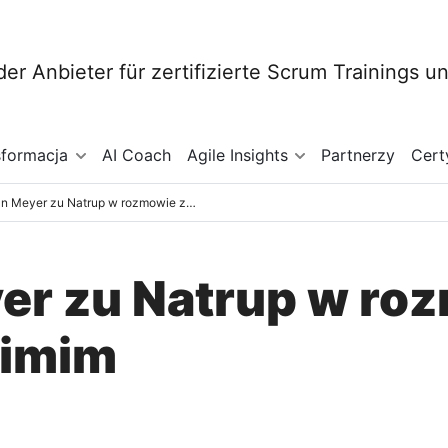
sformacja
AI Coach
Agile Insights
Partnerzy
Cert
Christian Meyer zu Natrup w rozmowie z Sohrabem Salimim
er zu Natrup w ro
limim