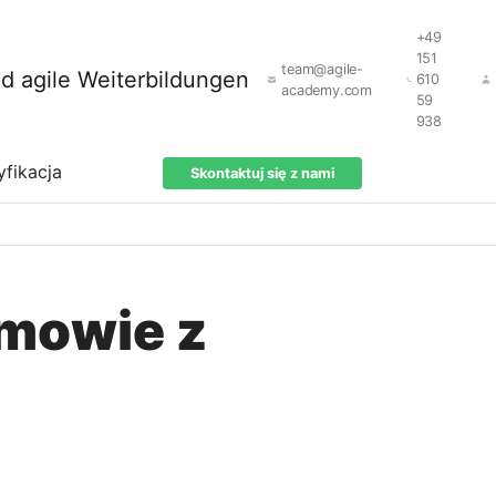
+49
151
team@agile-
610
academy.com
59
938
yfikacja
Skontaktuj się z nami
zmowie z