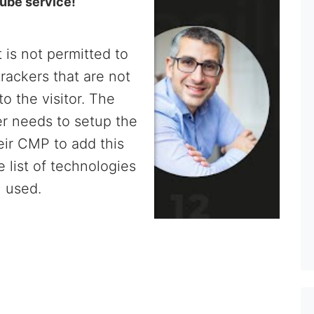
ube service!
 is not permitted to
trackers that are not
to the visitor. The
r needs to setup the
heir CMP to add this
e list of technologies
used.
entrics Consent Management
Platform