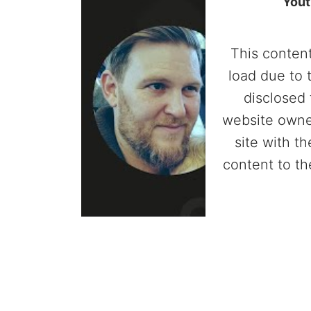
Yout
This content
load due to 
disclosed 
website owne
site with t
content to th
Powered by
Userc