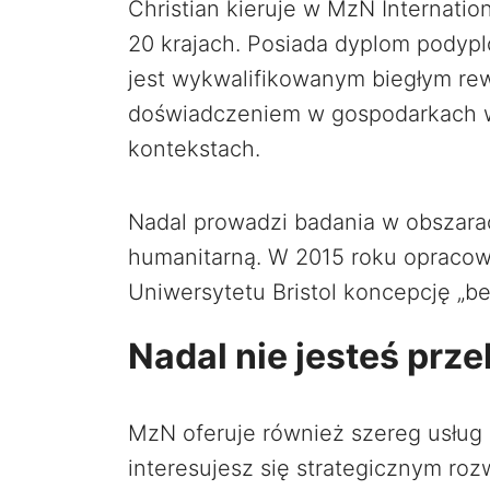
Christian kieruje w MzN Internatio
20 krajach. Posiada dyplom pody
jest wykwalifikowanym biegłym re
doświadczeniem w gospodarkach w
kontekstach.
Nadal prowadzi badania w obszar
humanitarną. W 2015 roku opracowa
Uniwersytetu Bristol koncepcję „ben
Nadal nie jesteś prz
MzN oferuje również szereg usług 
interesujesz się strategicznym roz