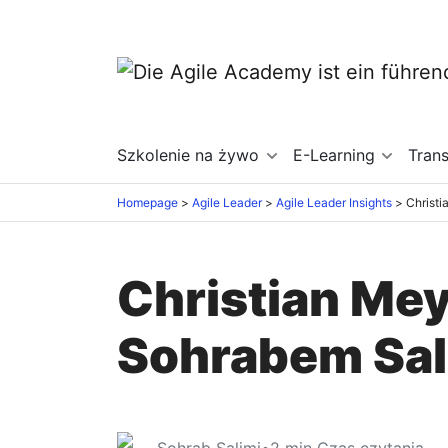
Szkolenie na żywo
E-Learning
Tran
Homepage
Agile Leader
Agile Leader Insights
Christian Mey
Sohrabem Sa
Sohrab Salimi
•
2
min Czas czytania