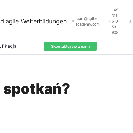
+49
151
team@agile-
610
academy.com
59
938
yfikacja
Skontaktuj się z nami
o spotkań?