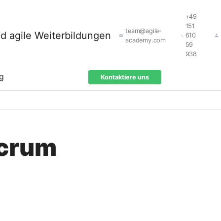
+49
151
team@agile-
610
academy.com
59
938
ng
Kontaktiere uns
Scrum