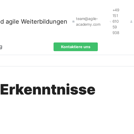
+49
151
team@agile-
610
academy.com
59
938
ng
Kontaktiere uns
Erkenntnisse