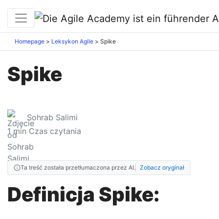
Homepage
Leksykon Agile
Spike
Spike
Sohrab Salimi
1
min Czas czytania
Ta treść została przetłumaczona przez AI.
Zobacz oryginał
Definicja Spike: