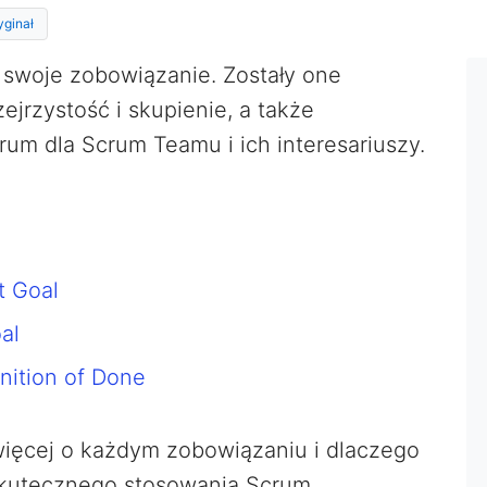
yginał
swoje zobowiązanie. Zostały one
jrzystość i skupienie, a także
um dla Scrum Teamu i ich interesariuszy.
t Goal
al
inition of Done
ę więcej o każdym zobowiązaniu i dlaczego
skutecznego stosowania Scrum.