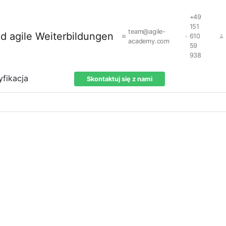
+49
151
team@agile-
610
academy.com
59
938
yfikacja
Skontaktuj się z nami