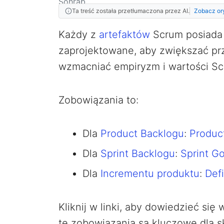
Ta treść została przetłumaczona przez AI.
Zobacz or
Każdy z
artefaktów
Scrum posiada 
zaprojektowane, aby zwiększać prze
wzmacniać empiryzm i wartości Scr
Zobowiązania to:
Dla
Product Backlogu
:
Produc
Dla
Sprint Backlogu
:
Sprint Go
Dla
Incrementu produktu
:
Def
Kliknij w linki, aby dowiedzieć si
te zobowiązania są kluczowe dla 