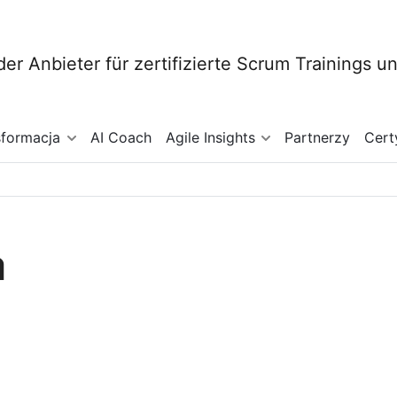
sformacja
AI Coach
Agile Insights
Partnerzy
Cert
a