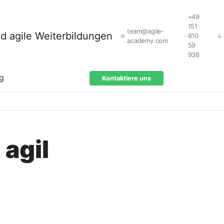
+49
151
team@agile-
610
academy.com
59
938
ng
Kontaktiere uns
 agil