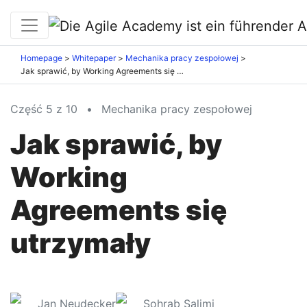
Homepage
Whitepaper
Mechanika pracy zespołowej
Jak sprawić, by Working Agreements się utrzymały
Część 5 z 10
•
Mechanika pracy zespołowej
Jak sprawić, by
Working
Agreements się
utrzymały
Jan Neudecker
Sohrab Salimi