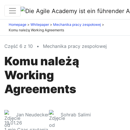
Homepage
Whitepaper
Mechanika pracy zespołowej
Komu należą Working Agreements
Część 6 z 10
•
Mechanika pracy zespołowej
Komu należą
Working
Agreements
Jan Neudecker
Sohrab Salimi
19.01.26
1
min Czas czytania