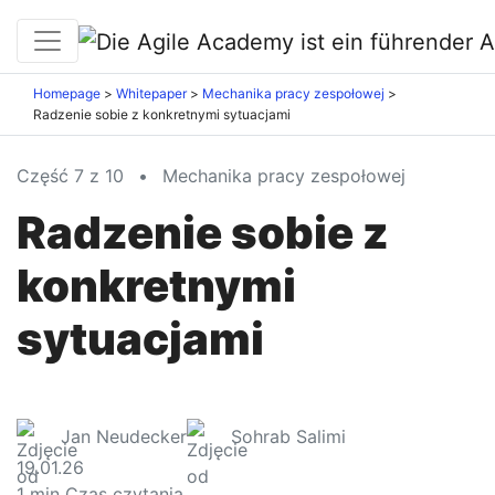
Homepage
Whitepaper
Mechanika pracy zespołowej
Radzenie sobie z konkretnymi sytuacjami
Część 7 z 10
•
Mechanika pracy zespołowej
Radzenie sobie z
konkretnymi
sytuacjami
Jan Neudecker
Sohrab Salimi
19.01.26
1
min Czas czytania