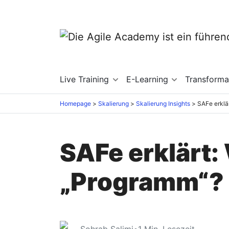
Live Training
E-Learning
Transforma
Homepage
Skalierung
Skalierung Insights
SAFe erklärt: 
„Programm“?
Sohrab Salimi
•
1
Min. Lesezeit