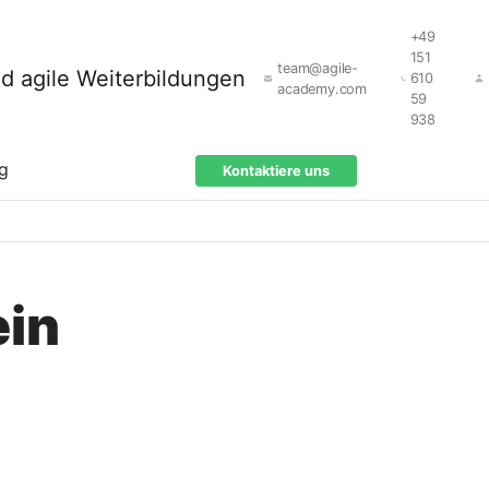
+49
151
team@agile-
610
academy.com
59
938
ng
Kontaktiere uns
ein