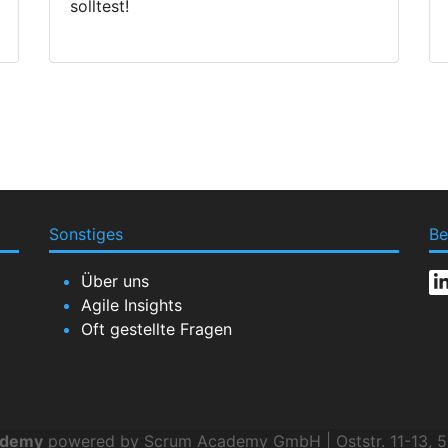
solltest!
Sonstiges
Be
Über uns
Agile Insights
Oft gestellte Fragen
ademy
powered by Scrum Academy GmbH | Oststr. 11-13, 5