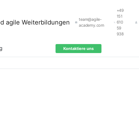
+49
151
team@agile-
610
academy.com
59
938
ng
Kontaktiere uns