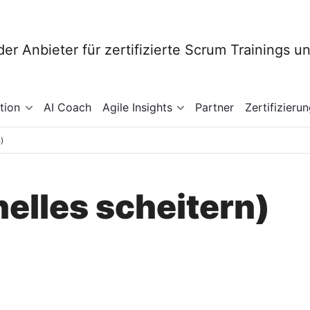
tion
AI Coach
Agile Insights
Partner
Zertifizieru
)
nelles scheitern)