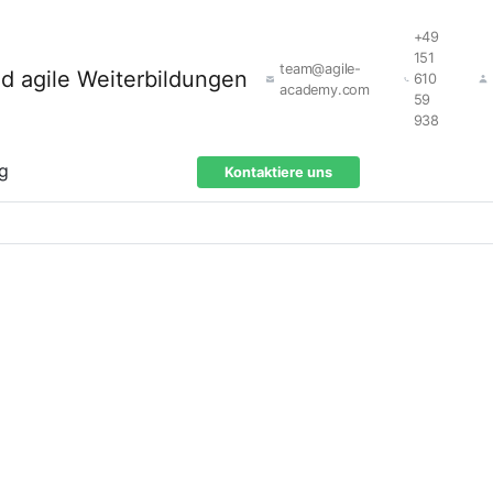
+49
151
team@agile-
610
academy.com
59
938
ng
Kontaktiere uns