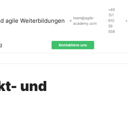
+49
151
team@agile-
610
academy.com
59
938
ng
Kontaktiere uns
kt- und